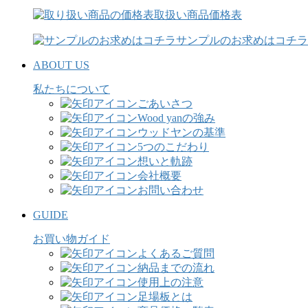
取扱い商品価格表
サンプルのお求めはコチラ
ABOUT US
私たちについて
ごあいさつ
Wood yanの強み
ウッドヤンの基準
5つのこだわり
想いと軌跡
会社概要
お問い合わせ
GUIDE
お買い物ガイド
よくあるご質問
納品までの流れ
使用上の注意
足場板とは