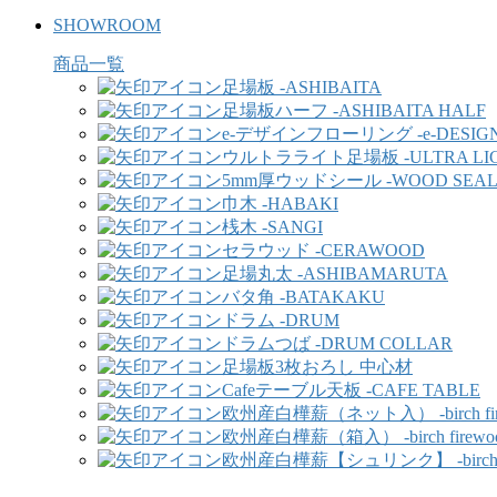
SHOWROOM
商品一覧
足場板 -ASHIBAITA
足場板ハーフ -ASHIBAITA HALF
e-デザインフローリング -e-DESIGN
ウルトラライト足場板 -ULTRA LIGH
5mm厚ウッドシール -WOOD SEA
巾木 -HABAKI
桟木 -SANGI
セラウッド -CERAWOOD
足場丸太 -ASHIBAMARUTA
バタ角 -BATAKAKU
ドラム -DRUM
ドラムつば -DRUM COLLAR
足場板3枚おろし 中心材
Cafeテーブル天板 -CAFE TABLE
欧州産白樺薪（ネット入） -birch fir
欧州産白樺薪（箱入） -birch firewo
欧州産白樺薪【シュリンク】 -birch fi