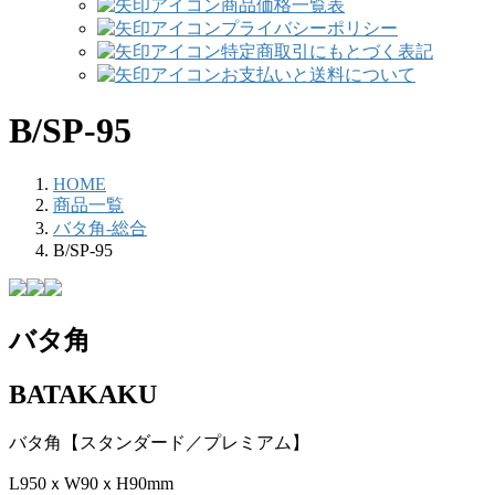
商品価格一覧表
プライバシーポリシー
特定商取引にもとづく表記
お支払いと送料について
B/SP-95
HOME
商品一覧
バタ角-総合
B/SP-95
バタ角
BATAKAKU
バタ角【スタンダード／プレミアム】
L950ｘW90ｘH90mm