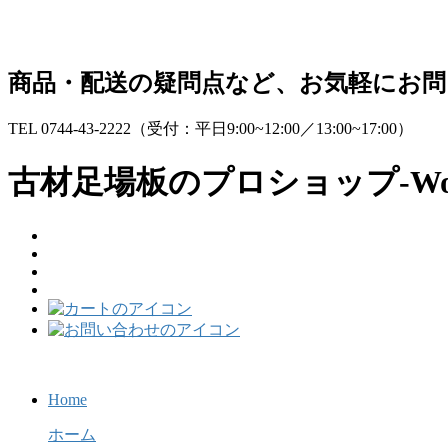
コ
ナ
ン
ビ
テ
ゲ
商品・配送の疑問点など、お気軽にお
ン
ー
ツ
シ
TEL 0744-43-2222
（受付：平日9:00~12:00／13:00~17:00）
へ
ョ
ス
ン
古材足場板のプロショップ-Wo
キ
に
ッ
移
プ
動
Home
ホーム