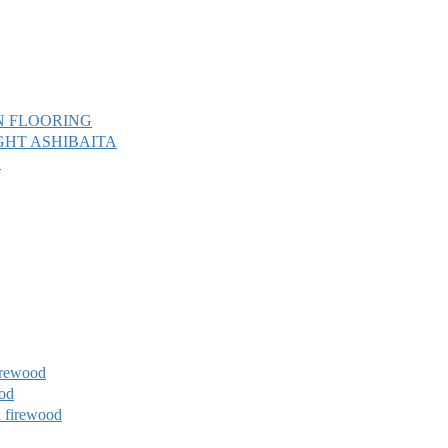
 FLOORING
T ASHIBAITA
L
ewood
od
rewood