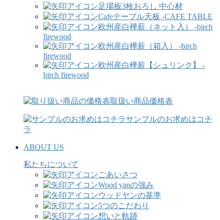
足場板3枚おろし 中心材
Cafeテーブル天板 -CAFE TABLE
欧州産白樺薪（ネット入） -birch
firewood
欧州産白樺薪（箱入） -birch
firewood
欧州産白樺薪【シュリンク】 -
birch firewood
取扱い商品価格表
サンプルのお求めはコチ
ラ
ABOUT US
私たちについて
ごあいさつ
Wood yanの強み
ウッドヤンの基準
5つのこだわり
想いと軌跡