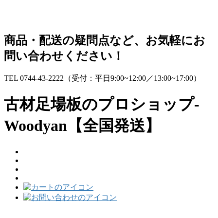
コ
ナ
ン
ビ
テ
ゲ
商品・配送の疑問点など、お気軽にお
ン
ー
問い合わせください！
ツ
シ
へ
ョ
ス
ン
TEL 0744-43-2222
（受付：平日9:00~12:00／13:00~17:00）
キ
に
ッ
移
古材足場板のプロショップ-
プ
動
Woodyan【全国発送】