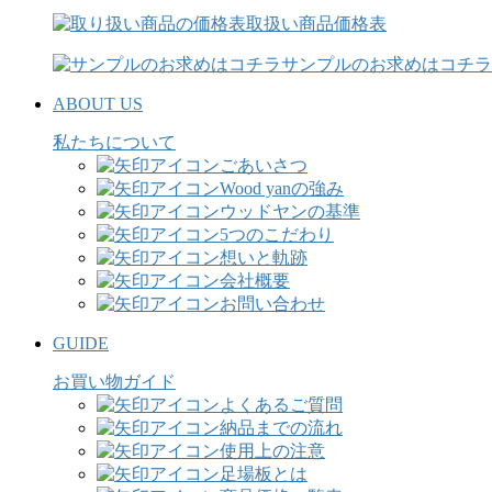
取扱い商品価格表
サンプルのお求めはコチラ
ABOUT US
私たちについて
ごあいさつ
Wood yanの強み
ウッドヤンの基準
5つのこだわり
想いと軌跡
会社概要
お問い合わせ
GUIDE
お買い物ガイド
よくあるご質問
納品までの流れ
使用上の注意
足場板とは