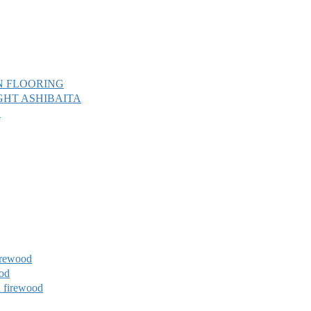
 FLOORING
T ASHIBAITA
L
ewood
od
rewood