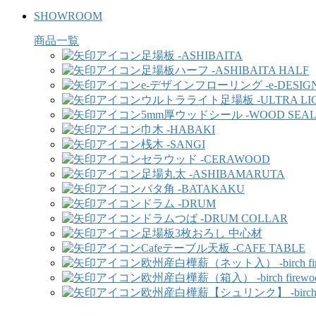
SHOWROOM
商品一覧
足場板 -ASHIBAITA
足場板ハーフ -ASHIBAITA HALF
e-デザインフローリング -e-DESIGN
ウルトラライト足場板 -ULTRA LIGH
5mm厚ウッドシール -WOOD SEA
巾木 -HABAKI
桟木 -SANGI
セラウッド -CERAWOOD
足場丸太 -ASHIBAMARUTA
バタ角 -BATAKAKU
ドラム -DRUM
ドラムつば -DRUM COLLAR
足場板3枚おろし 中心材
Cafeテーブル天板 -CAFE TABLE
欧州産白樺薪（ネット入） -birch fir
欧州産白樺薪（箱入） -birch firewo
欧州産白樺薪【シュリンク】 -birch fi