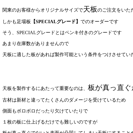
天板
関東のお客様からオリジナルサイズで
のご注文をいた
しかも足場板
【SPECIALグレード】
でのオーダーです
そう、SPECIALグレードとはペンキ付きのグレードです
あまり在庫数がありませんので
天板に適した板があれば製作可能という条件をつけさせてい
板が真っ直ぐ
天板を製作するにあたって重要なのは、
古材は新材と違ってたくさんのダメージを受けているため
側面もボロボロだったり欠けていたりで
１枚の板に仕上げるだけでも難しいのですが
板が真っ直ぐでないと表面が凸凹してしまい天板にすること