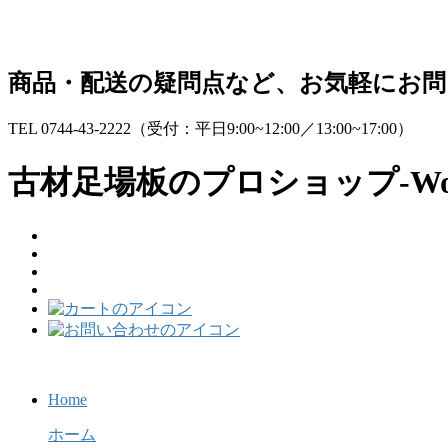
コ
ナ
ン
ビ
テ
ゲ
商品・配送の疑問点など、お気軽にお
ン
ー
ツ
シ
TEL 0744-43-2222
（受付：平日9:00~12:00／13:00~17:00）
へ
ョ
ス
ン
古材足場板のプロショップ-Wo
キ
に
ッ
移
プ
動
Home
ホーム