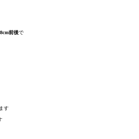
8cm前後
で
ます
す