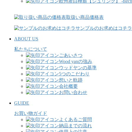
欧州産白樺薪【シュリンク】 -birch fi
取扱い商品価格表
サンプルのお求めはコチラ
ABOUT US
私たちについて
ごあいさつ
Wood yanの強み
ウッドヤンの基準
5つのこだわり
想いと軌跡
会社概要
お問い合わせ
GUIDE
お買い物ガイド
よくあるご質問
納品までの流れ
使用上の注意