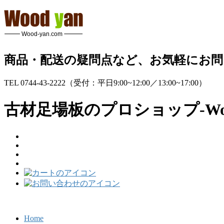
コ
ナ
ン
ビ
テ
ゲ
ン
ー
ツ
シ
商品・配送の疑問点など、お気軽にお
へ
ョ
ス
ン
TEL 0744-43-2222
（受付：平日9:00~12:00／13:00~17:00）
キ
に
ッ
移
古材足場板のプロショップ-Wo
プ
動
Home