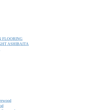
 FLOORING
T ASHIBAITA
L
ewood
od