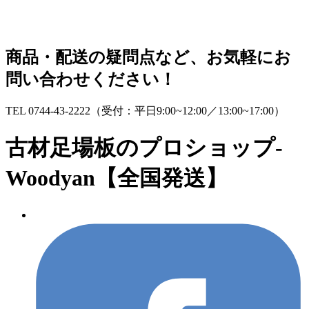
コ
ナ
ン
ビ
テ
ゲ
商品・配送の疑問点など、お気軽にお
ン
ー
問い合わせください！
ツ
シ
へ
ョ
ス
ン
TEL 0744-43-2222
（受付：平日9:00~12:00／13:00~17:00）
キ
に
ッ
移
古材足場板のプロショップ-
プ
動
Woodyan【全国発送】