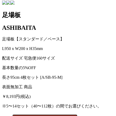
足場板
ASHIBAITA
足場板【スタンダード／ベース】
L950ｘW200ｘH35mm
配送サイズ 宅急便160サイズ
基本数量の5%OFF
長さ95cm 4枚セット [A/SB-95-M]
表面無加工 商品
￥8,193
円(税込)
※5〜14セット（40〜112枚）の間でお選びください。