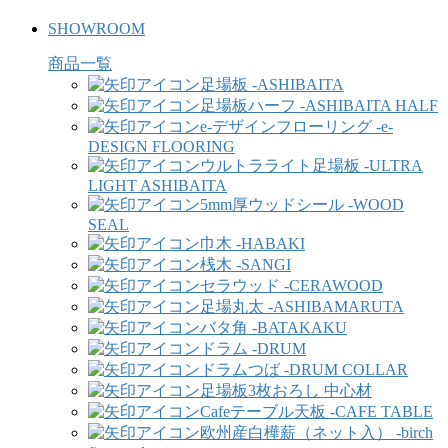
SHOWROOM
商品一覧
足場板 -ASHIBAITA
足場板ハーフ -ASHIBAITA HALF
e-デザインフローリング -e-
DESIGN FLOORING
ウルトラライト足場板 -ULTRA
LIGHT ASHIBAITA
5mm厚ウッドシール -WOOD
SEAL
巾木 -HABAKI
桟木 -SANGI
セラウッド -CERAWOOD
足場丸太 -ASHIBAMARUTA
バタ角 -BATAKAKU
ドラム -DRUM
ドラムつば -DRUM COLLAR
足場板3枚おろし 中心材
Cafeテーブル天板 -CAFE TABLE
欧州産白樺薪（ネット入） -birch