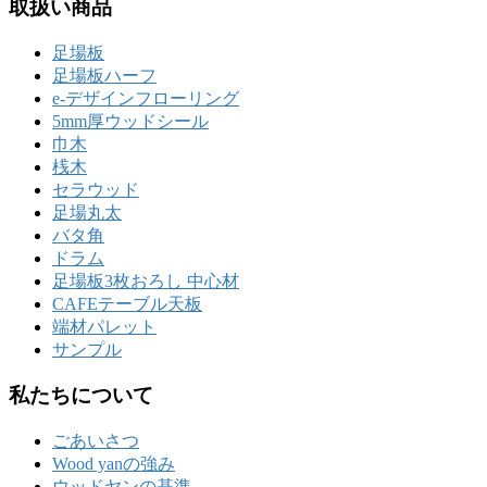
取扱い商品
足場板
足場板ハーフ
e-デザインフローリング
5mm厚ウッドシール
巾木
桟木
セラウッド
足場丸太
バタ角
ドラム
足場板3枚おろし 中心材
CAFEテーブル天板
端材パレット
サンプル
私たちについて
ごあいさつ
Wood yanの強み
ウッドヤンの基準