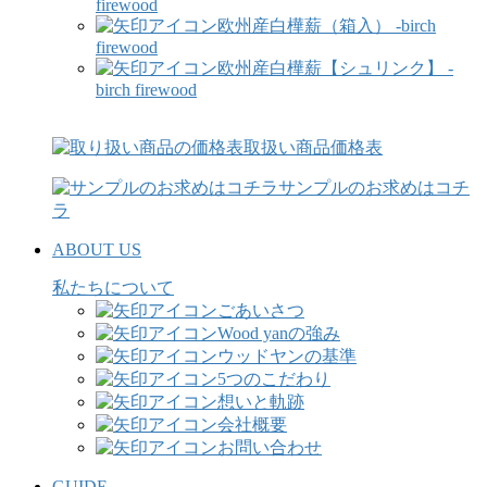
firewood
欧州産白樺薪（箱入） -birch
firewood
欧州産白樺薪【シュリンク】 -
birch firewood
取扱い商品価格表
サンプルのお求めはコチ
ラ
ABOUT US
私たちについて
ごあいさつ
Wood yanの強み
ウッドヤンの基準
5つのこだわり
想いと軌跡
会社概要
お問い合わせ
GUIDE