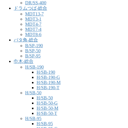
DR/SS-400
ドラムつば-総合
MDT13-7
MDT3-1
MDT4-7
MDT7-4
MDT8-6
バタ角-総合
B/SP-190
B/SP-50
B/SP-95
巾木-総合
H/SB-190
H/SB-190
H/SB-190-G
H/SB-190-M
H/SB-190-T
H/SB-50
H/SB-50
H/SB-50-G
H/SB-50-M
H/SB-50-T
H/SB-95
H/SB-95