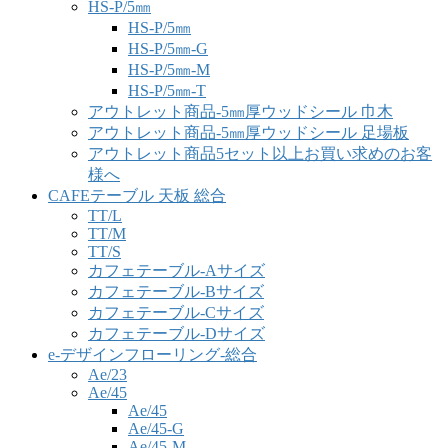
HS-P/5㎜
HS-P/5㎜
HS-P/5㎜-G
HS-P/5㎜-M
HS-P/5㎜-T
アウトレット商品-5㎜厚ウッドシール 巾木
アウトレット商品-5㎜厚ウッドシール 足場板
アウトレット商品5セット以上お買い求めのお客
様へ
CAFEテーブル 天板 総合
TT/L
TT/M
TT/S
カフェテーブル-Aサイズ
カフェテーブル-Bサイズ
カフェテーブル-Cサイズ
カフェテーブル-Dサイズ
e-デザインフローリング-総合
Ae/23
Ae/45
Ae/45
Ae/45-G
Ae/45-M