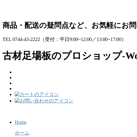
コ
ナ
ン
ビ
テ
ゲ
商品・配送の疑問点など、お気軽にお
ン
ー
ツ
シ
TEL 0744-43-2222
（受付：平日9:00~12:00／13:00~17:00）
へ
ョ
ス
ン
古材足場板のプロショップ-Wo
キ
に
ッ
移
プ
動
Home
ホーム