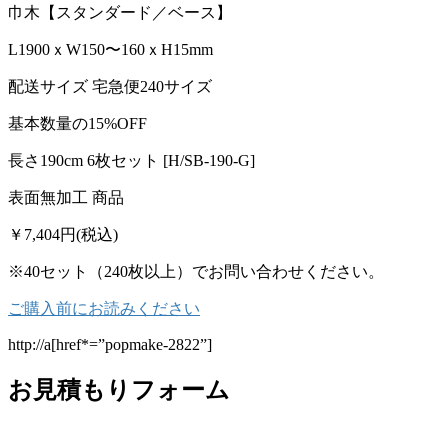
巾木【スタンダード／ベース】
L1900ｘW150〜160ｘH15mm
配送サイズ 宅急便240サイズ
基本数量の15%OFF
長さ190cm 6枚セット [H/SB-190-G]
表面無加工 商品
￥7,404
円(税込)
※40セット（240枚以上）でお問い合わせください。
ご購入前にお読みください
http://a[href*=”popmake-2822”]
お見積もりフォーム