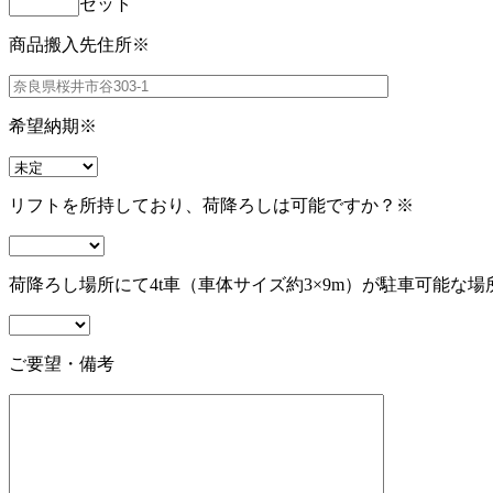
セット
商品搬入先住所
※
希望納期
※
リフトを所持しており、荷降ろしは可能ですか？
※
荷降ろし場所にて4t車（車体サイズ約3×9m）が駐車可能な場
ご要望・備考