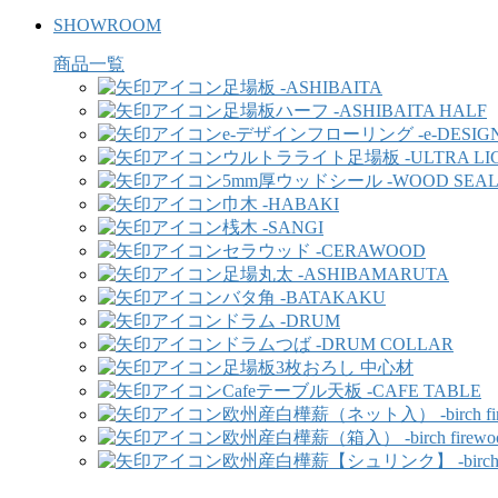
SHOWROOM
商品一覧
足場板 -ASHIBAITA
足場板ハーフ -ASHIBAITA HALF
e-デザインフローリング -e-DESIGN
ウルトラライト足場板 -ULTRA LIGH
5mm厚ウッドシール -WOOD SEA
巾木 -HABAKI
桟木 -SANGI
セラウッド -CERAWOOD
足場丸太 -ASHIBAMARUTA
バタ角 -BATAKAKU
ドラム -DRUM
ドラムつば -DRUM COLLAR
足場板3枚おろし 中心材
Cafeテーブル天板 -CAFE TABLE
欧州産白樺薪（ネット入） -birch fir
欧州産白樺薪（箱入） -birch firewo
欧州産白樺薪【シュリンク】 -birch fi