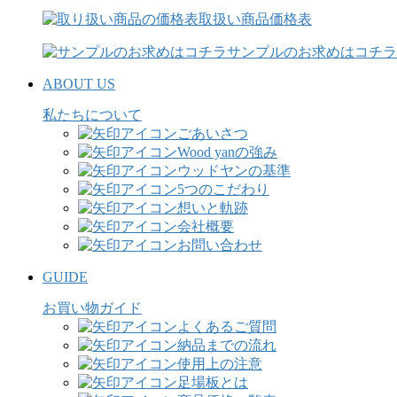
取扱い商品価格表
サンプルのお求めはコチラ
ABOUT US
私たちについて
ごあいさつ
Wood yanの強み
ウッドヤンの基準
5つのこだわり
想いと軌跡
会社概要
お問い合わせ
GUIDE
お買い物ガイド
よくあるご質問
納品までの流れ
使用上の注意
足場板とは