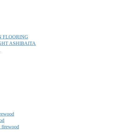
 FLOORING
T ASHIBAITA
L
ewood
od
rewood