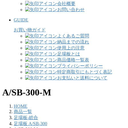
会社概要
お問い合わせ
GUIDE
お買い物ガイド
よくあるご質問
納品までの流れ
使用上の注意
足場板とは
商品価格一覧表
プライバシーポリシー
特定商取引にもとづく表記
お支払いと送料について
A/SB-300-M
HOME
商品一覧
足場板-総合
足場板 A/SB-300