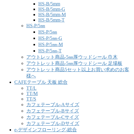
HS-B/5mm
HS-B/5mm-G
HS-B/5mm-M
HS-B/5mm-T
HS-P/5㎜
HS-P/5㎜
HS-P/5㎜-G
HS-P/5㎜-M
HS-P/5㎜-T
アウトレット商品-5㎜厚ウッドシール 巾木
アウトレット商品-5㎜厚ウッドシール 足場板
アウトレット商品5セット以上お買い求めのお客
様へ
CAFEテーブル 天板 総合
TT/L
TT/M
TT/S
カフェテーブル-Aサイズ
カフェテーブル-Bサイズ
カフェテーブル-Cサイズ
カフェテーブル-Dサイズ
e-デザインフローリング-総合