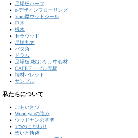
足場板ハーフ
e-デザインフローリング
5mm厚ウッドシール
巾木
桟木
セラウッド
足場丸太
バタ角
ドラム
足場板3枚おろし 中心材
CAFEテーブル天板
端材パレット
サンプル
私たちについて
ごあいさつ
Wood yanの強み
ウッドヤンの基準
5つのこだわり
想いと軌跡