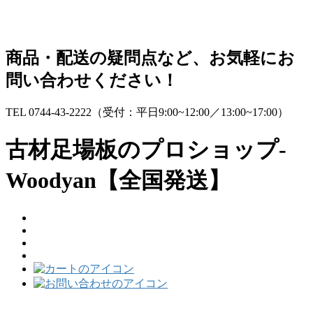
コ
ナ
ン
ビ
テ
ゲ
商品・配送の疑問点など、お気軽にお
ン
ー
問い合わせください！
ツ
シ
へ
ョ
ス
ン
TEL 0744-43-2222
（受付：平日9:00~12:00／13:00~17:00）
キ
に
ッ
移
古材足場板のプロショップ-
プ
動
Woodyan【全国発送】