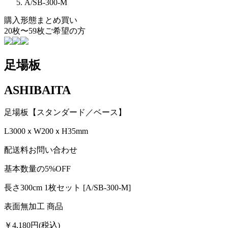
A/SB-300-M
購入形態
まとめ買い
20枚〜59枚ご希望の方
足場板
ASHIBAITA
足場板【スタンダード／ベース】
L3000ｘW200ｘH35mm
配送料お問い合わせ
基本数量の5%OFF
長さ300cm 1枚セット [A/SB-300-M]
表面無加工 商品
￥4,180
円(税込)