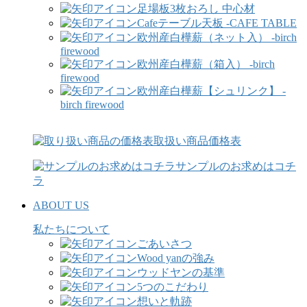
足場板3枚おろし 中心材
Cafeテーブル天板 -CAFE TABLE
欧州産白樺薪（ネット入） -birch
firewood
欧州産白樺薪（箱入） -birch
firewood
欧州産白樺薪【シュリンク】 -
birch firewood
取扱い商品価格表
サンプルのお求めはコチ
ラ
ABOUT US
私たちについて
ごあいさつ
Wood yanの強み
ウッドヤンの基準
5つのこだわり
想いと軌跡