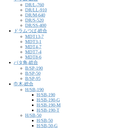
DR/L-760
DR/LL-910
DR/M-640
DR/S-520
DR/SS-400
ドラムつば-総合
MDT13-7
MDT3-1
MDT4-7
MDT7-4
MDT8-6
バタ角-総合
B/SP-190
B/SP-50
B/SP-95
巾木-総合
H/SB-190
H/SB-190
H/SB-190-G
H/SB-190-M
H/SB-190-T
H/SB-50
H/SB-50
H/SB-50-G